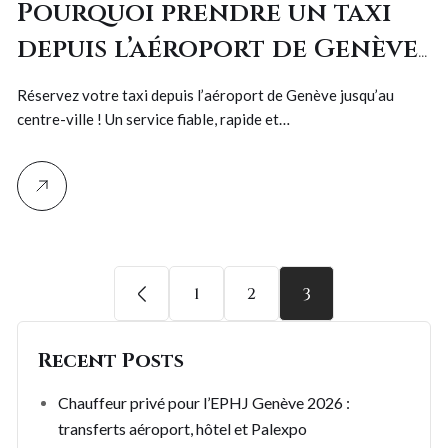
Pourquoi prendre un taxi
depuis l’aéroport de Genève
jusqu’au centre-ville est le
Réservez votre taxi depuis l’aéroport de Genève jusqu’au
choix le plus malin !
centre-ville ! Un service fiable, rapide et…
1
2
3
Recent Posts
Chauffeur privé pour l’EPHJ Genève 2026 :
transferts aéroport, hôtel et Palexpo