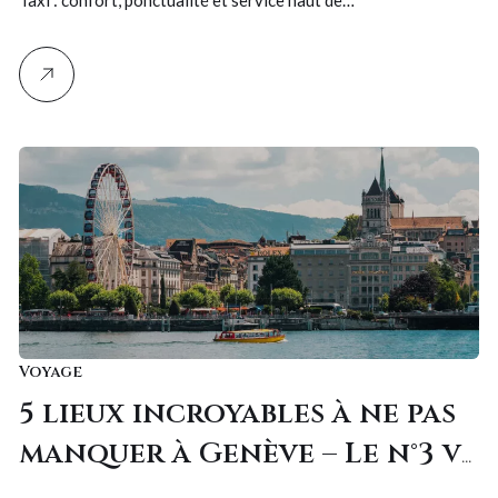
Lux-Taxi !
Taxi : confort, ponctualité et service haut de…
Voyage
5 lieux incroyables à ne pas
manquer à Genève – Le n°3 va
vous couper le souffle !