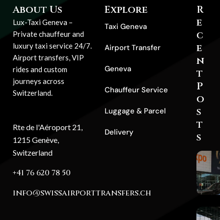
About Us
Explore
R
e
Lux-Taxi Geneva –
Taxi Geneva
c
Private chauffeur and
luxury taxi service 24/7.
e
Airport Transfer
Airport transfers, VIP
n
Geneva
rides and custom
t
journeys across
P
Chauffeur Service
Switzerland.
o
s
Luggage & Parcel
t
Rte de l'Aéroport 21,
Delivery
s
1215 Genève,
Switzerland
+41 76 620 78 50
info@swissairporttransfers.ch