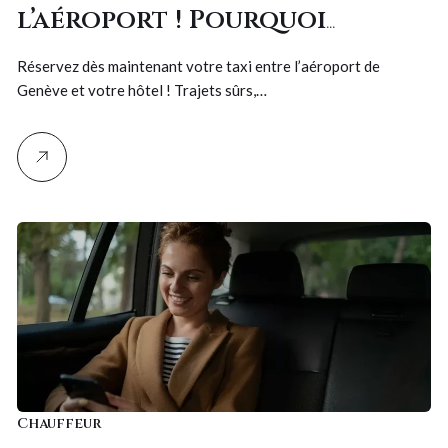
l’aéroport ! Pourquoi
réserver un taxi depuis
Réservez dès maintenant votre taxi entre l’aéroport de
l’aéroport de Genève jusqu’à
Genève et votre hôtel ! Trajets sûrs,…
votre hôtel change la
donne
Chauffeur